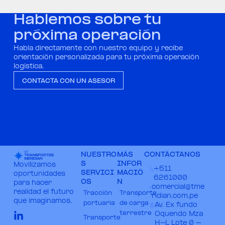
Hablemos sobre tu
próxima operación
Habla directamente con nuestro equipo y recibe
orientación personalizada para tu próxima operación
logística.
CONTACTA CON UN ASESOR
NUESTRO
MÁS
CONTÁCTANOS
S
INFOR
Movilizamos
+511
SERVICI
MACIÓ
oportunidades
6261000​
OS
N
para hacer
comercial@tme
realidad el futuro
Tracción
Transporte
ridian.com.pe​
que imaginamos.
portuaria
de carga
Av. Ex fundo
terrestre
Oquendo Mza
Transporte
H-L Lote 0 –