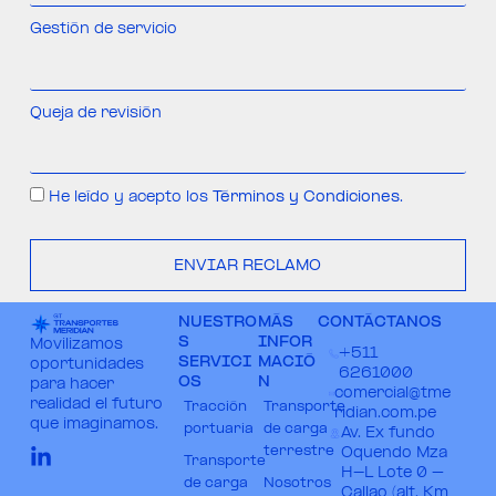
Gestión de servicio
Queja de revisión
He leído y acepto los
Términos y Condiciones
.
ENVIAR RECLAMO
NUESTRO
MÁS
CONTÁCTANOS
S
INFOR
Movilizamos
+511
SERVICI
MACIÓ
oportunidades
6261000​
OS
N
para hacer
comercial@tme
realidad el futuro
Tracción
Transporte
ridian.com.pe​
que imaginamos.
portuaria
de carga
Av. Ex fundo
terrestre
Oquendo Mza
Transporte
H-L Lote 0 –
de carga
Nosotros
Callao (alt. Km