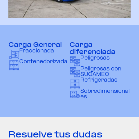
Carga General
Carga
Fraccionada
diferenciada
Peligrosas
Contenedorizada
Peligrosas con
SUCAMEC
Refrigeradas
Sobredimensional
es
Resuelve tus dudas