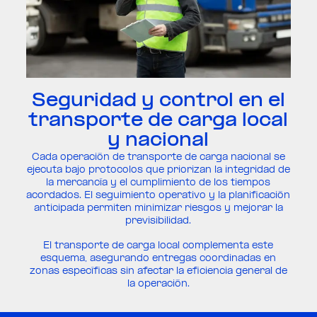
Seguridad y control en el
transporte de carga local
y nacional
Cada operación de transporte de carga nacional se
ejecuta bajo protocolos que priorizan la integridad de
la mercancía y el cumplimiento de los tiempos
acordados. El seguimiento operativo y la planificación
anticipada permiten minimizar riesgos y mejorar la
previsibilidad.
El transporte de carga local complementa este
esquema, asegurando entregas coordinadas en
zonas específicas sin afectar la eficiencia general de
la operación.