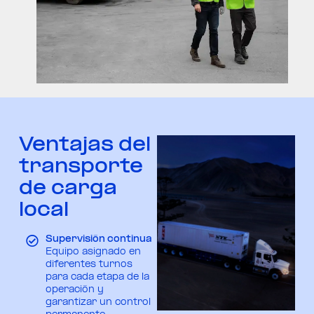
Ventajas del
transporte
de carga
local
Supervisión continua
Equipo asignado en
diferentes turnos
para cada etapa de la
operación y
garantizar un control