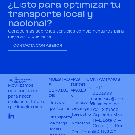
¿Listo para optimizar tu
transporte local y
nacional?
Conoce más sobre los servicios complementarios para
mejorar tu operación
CONTACTA CON ASESOR
NUESTRO
MÁS
CONTÁCTANOS
S
INFOR
Movilizamos
+511
SERVICI
MACIÓ
oportunidades
6261000​
OS
N
para hacer
comercial@tme
realidad el futuro
Tracción
Transporte
ridian.com.pe​
que imaginamos.
portuaria
de carga
Av. Ex fundo
terrestre
Oquendo Mza
Transporte
H-L Lote 0 –
de carga
Nosotros
Callao (alt. Km
local y
8.5 Nestor
Contáctanos