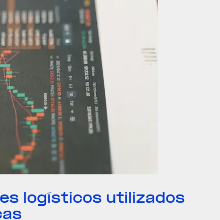
es logísticos utilizados
cas