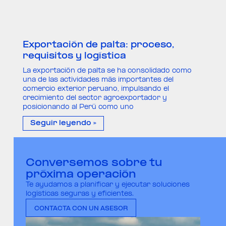
Exportación de palta: proceso,
requisitos y logística
La exportación de palta se ha consolidado como
una de las actividades más importantes del
comercio exterior peruano, impulsando el
crecimiento del sector agroexportador y
posicionando al Perú como uno
Seguir leyendo »
Conversemos sobre tu
próxima operación
Te ayudamos a planificar y ejecutar soluciones
logísticas seguras y eficientes.
CONTACTA CON UN ASESOR