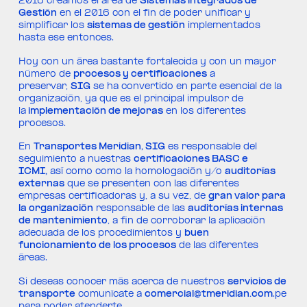
2016 creamos el área de
Sistemas integrados de
Gestión
en el 2016 con el fin de poder unificar y
simplificar los
sistemas de gestión
implementados
hasta ese entonces.
Hoy con un área bastante fortalecida y con un mayor
número de
procesos y certificaciones
a
preservar,
SIG
se ha convertido en parte esencial de la
organización, ya que es el principal impulsor de
la
implementación de mejoras
en los diferentes
procesos.
En
Transportes Meridian, SIG
es responsable del
seguimiento a nuestras
certificaciones BASC e
ICMI,
así como como la homologación y/o
auditorías
externas
que se presenten con las diferentes
empresas certificadoras y, a su vez, de
gran valor para
la organización
responsable de las
auditorías internas
de mantenimiento
, a fin de corroborar la aplicación
adecuada de los procedimientos y
buen
funcionamiento de los procesos
de las diferentes
áreas.
Si deseas conocer más acerca de nuestros
servicios de
transporte
comunícate a
comercial@tmeridian.com
.pe
para poder atenderte.