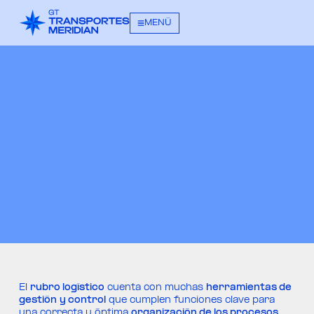
MENÚ
El
rubro logístico
cuenta con muchas
herramientas de
gestión
y control
que cumplen funciones clave para
una correcta y óptima
organización de los procesos