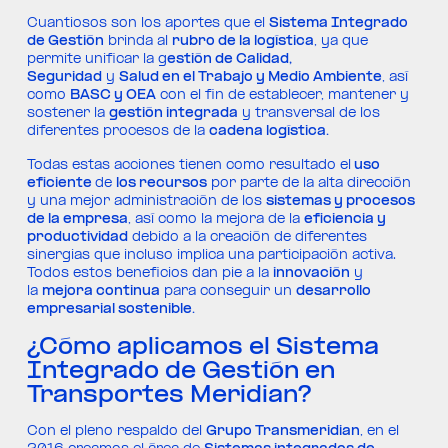
Cuantiosos son los aportes que el
Sistema Integrado
de Gestión
brinda al
rubro de la logística
, ya que
permite unificar la g
estión de Calidad,
Seguridad
y
Salud en el Trabajo y Medio Ambiente
, así
como
BASC y OEA
con el fin de establecer, mantener y
sostener la
gestión integrada
y transversal de los
diferentes procesos de la
cadena logística.
Todas estas acciones tienen como resultado el
uso
eficiente
de
los recursos
por parte de la alta dirección
y una mejor administración de los
sistemas y procesos
de la empresa
, así como la mejora de la
eficiencia y
productividad
debido a la creación de diferentes
sinergias que incluso implica una participación activa.
Todos estos beneficios dan pie a la
innovación
y
la
mejora continua
para conseguir un
desarrollo
empresarial sostenible.
¿Cómo aplicamos el Sistema
Integrado de Gestión en
Transportes Meridian?
Con el pleno respaldo del
Grupo Transmeridian
, en el