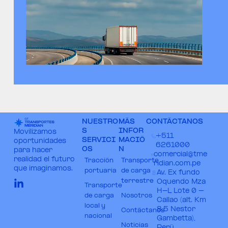
NUESTRO
MÁS
CONTÁCTANOS
S
INFOR
Movilizamos
+511
SERVICI
MACIÓ
oportunidades
6261000​
OS
N
para hacer
comercial@tme
realidad el futuro
Tracción
Transporte
ridian.com.pe​
que imaginamos.
portuaria
de carga
Av. Ex fundo
terrestre
Oquendo Mza
Transporte
H-L Lote 0 –
de carga
Nosotros
Callao (alt. Km
local y
8.5 Nestor
Contáctanos
nacional
Gambetta),
Noticias