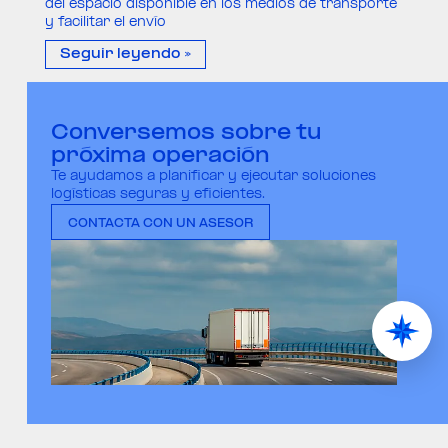
del espacio disponible en los medios de transporte
y facilitar el envío
Seguir leyendo »
Conversemos sobre tu
próxima operación
Te ayudamos a planificar y ejecutar soluciones
logísticas seguras y eficientes.
CONTACTA CON UN ASESOR