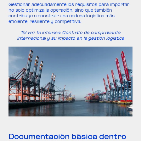
Gestionar adecuadamente los requisitos para importar
no solo optimiza la operación, sino que también
contribuye a construir una cadena logística más
eficiente, resiliente y competitiva.
Tal vez te interese:
Contrato de compraventa
internacional y su impacto en la gestión logística
Documentación básica dentro