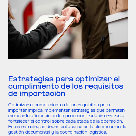
Estrategias para optimizar el
cumplimiento de los requisitos
de importación
Optimizar el cumplimiento de los requisitos para
importar implica implementar estrategias que permitan
mejorar la eficiencia de los procesos, reducir errores y
fortalecer el control sobre cada etapa de la operación.
Estas estrategias deben enfocarse en la planificación, la
gestión documental y la coordinación logística,