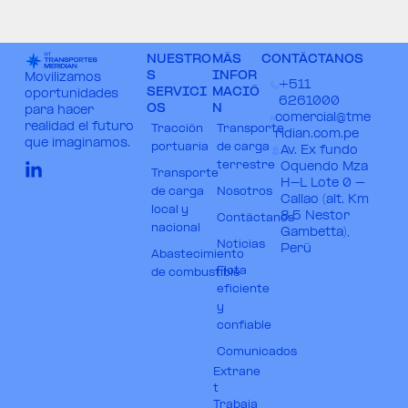
NUESTRO
MÁS
CONTÁCTANOS
S
INFOR
Movilizamos
+511
SERVICI
MACIÓ
oportunidades
6261000​
OS
N
para hacer
comercial@tme
realidad el futuro
Tracción
Transporte
ridian.com.pe​
que imaginamos.
portuaria
de carga
Av. Ex fundo
terrestre
Oquendo Mza
Transporte
H-L Lote 0 –
de carga
Nosotros
Callao (alt. Km
local y
8.5 Nestor
Contáctanos
nacional
Gambetta),
Noticias
Perú​
Abastecimiento
Flota
de combustible
eficiente
y
confiable
Comunicados
Extrane
t
Trabaja