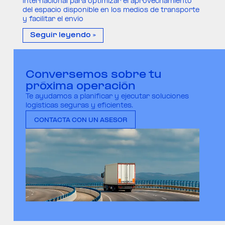
internacional para optimizar el aprovechamiento
del espacio disponible en los medios de transporte
y facilitar el envío
Seguir leyendo »
Conversemos sobre tu
próxima operación
Te ayudamos a planificar y ejecutar soluciones
logísticas seguras y eficientes.
CONTACTA CON UN ASESOR